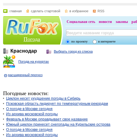
главная
сделать стартовой
в избранное
RSS
Социальная сеть
новости
законы
ра
Погода
по проекту
в интернете
Краснодар
Выбрать город из списка
Погода на курортах
расширенный прогноз
Погодные новости:
Циклон несет ухудшение погоды в Сибирь
Псковская область лидирует по температурным рекордам
О погоде в Москве сегодня
Из архива московской погоды
Февраль в Москве оправдывает свое название
Южный циклон принесет снегопады на Курильские острова
О погоде в Москве сегодня
Из архива московской погоды