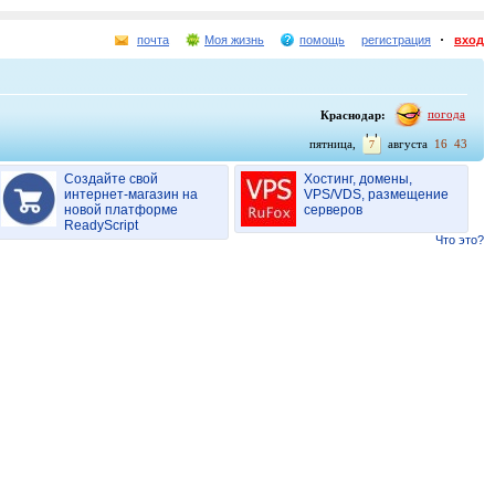
почта
Моя жизнь
помощь
регистрация
вход
погода
Краснодар:
:
пятница,
августа
16
43
7
Создайте свой
Хостинг, домены,
интернет-магазин на
VPS/VDS, размещение
новой платформе
серверов
ReadyScript
Что это?